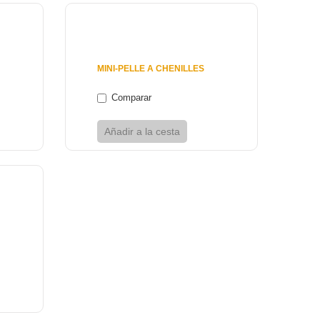
7 800 €
MINI-PELLE A CHENILLES
Comparar
er
Añadir a la cesta
Ver
er