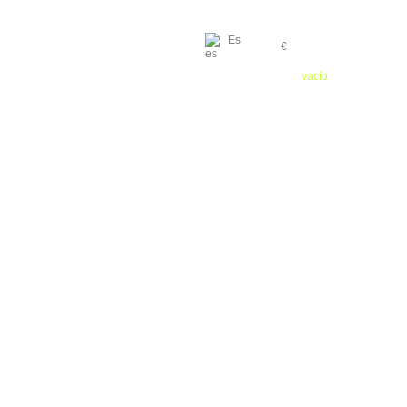
Es
€
Carrito:
vacío
INICIO
CONTACTO
MAPA DEL SITIO
04.93.91.13.64 / 06.27.01.03.01 / 06.07.44.57.43