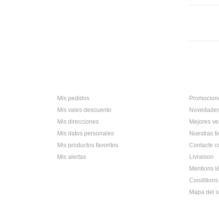
Mi cuenta
Informac
Mis pedidos
Promocione
Mis vales descuento
Novedade
Mis direcciones
Mejores ve
Mis datos personales
Nuestras t
Mis productos favoritos
Contacte c
Mis alertas
Livraison
Mentions l
Conditions 
Mapa del si