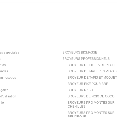
ión
Categorías
s especiales
BROYEURS BIOMASSE
s
BROYEURS PROFESSIONNELS
ntas
BROYEUR DE FILETS DE PECHE
iendas
BROYEUR DE MATIERES PLAST
on nosotros
BROYEUR DE TAPIS ET MOQUE
BROYEUR FIXE POUR BRF
égales
BROYEUR RABOT
d'utilisation
BROYEURS DE NOIX DE COCO
tio
BROYEURS PRO MONTES SUR
CHENILLES
BROYEURS PRO MONTES SUR
REMORQUE