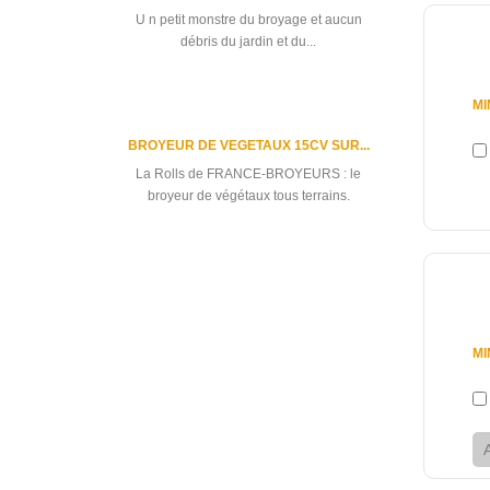
U n petit monstre du broyage et aucun
2 520
débris du jardin et du...
MI
BROYEUR DE VEGETAUX 15CV SUR...
La Rolls de FRANCE-BROYEURS : le
broyeur de végétaux tous terrains.
Los productos más vendidos
4 250
MI