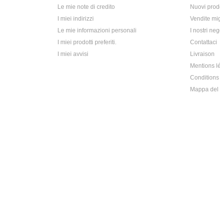
Le mie note di credito
Nuovi prodo
I miei indirizzi
Vendite mig
Le mie informazioni personali
I nostri neg
I miei prodotti preferiti.
Contattaci
I miei avvisi
Livraison
Mentions l
Conditions 
Mappa del 