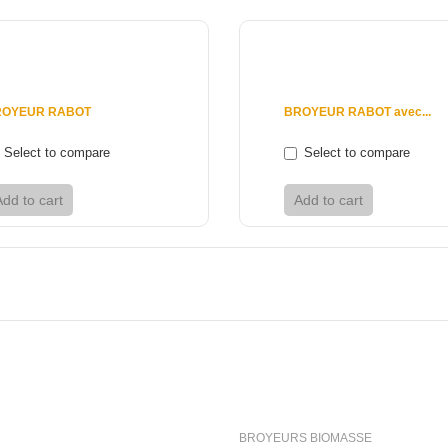
 €
18 760 €
ROYEUR RABOT
BROYEUR RABOT avec...
Select to compare
Select to compare
Add to cart
View
Add to cart
View
ioni
Categorie
BROYEURS BIOMASSE