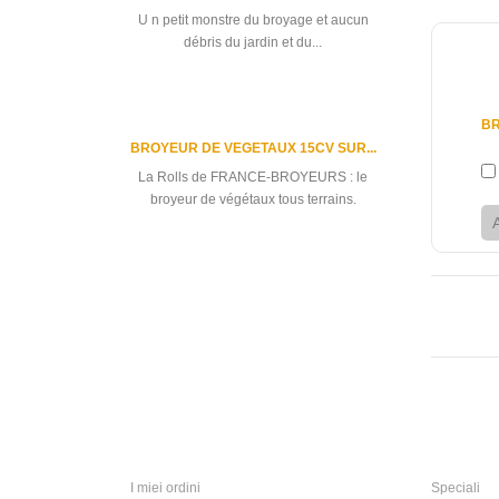
U n petit monstre du broyage et aucun
débris du jardin et du...
8 850
B
BROYEUR DE VEGETAUX 15CV SUR...
La Rolls de FRANCE-BROYEURS : le
broyeur de végétaux tous terrains.
Tutte le migliori vendite
Il mio account
Informaz
I miei ordini
Speciali