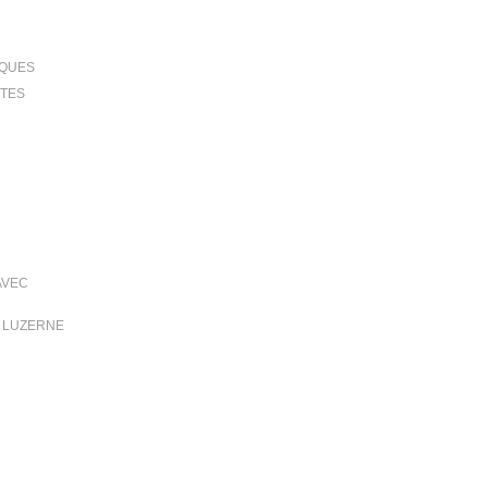
IQUES
TTES
AVEC
T LUZERNE