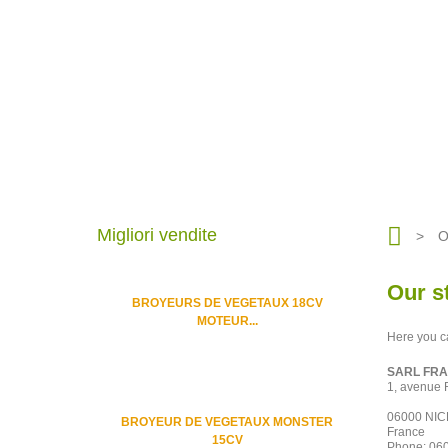
Migliori vendite
>
O
Our s
BROYEURS DE VEGETAUX 18CV
MOTEUR...
Here you ca
SARL FR
1, avenue R
06000 NIC
BROYEUR DE VEGETAUX MONSTER
France
15CV
Phone: 06