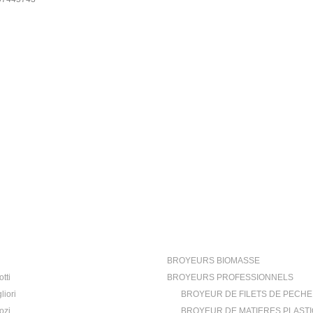
ioni
Categorie
BROYEURS BIOMASSE
tti
BROYEURS PROFESSIONNELS
liori
BROYEUR DE FILETS DE PECHE
ozi
BROYEUR DE MATIERES PLAST