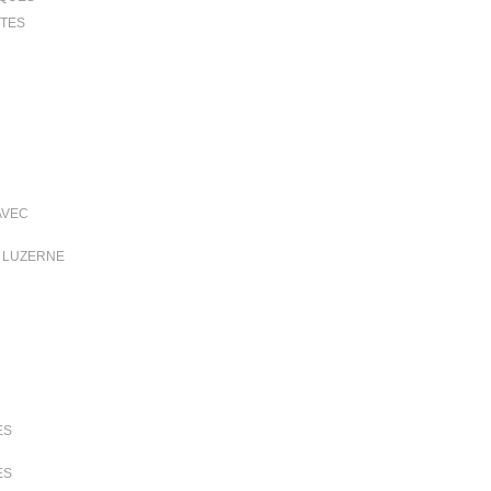
TTES
AVEC
T LUZERNE
ES
ES