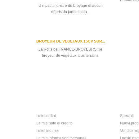
U n petit monstre du broyage et aucun
débris du jardin et du...
BROYEUR DE VEGETAUX 15CV SUR...
La Rolls de FRANCE-BROYEURS : le
broyeur de végétaux tous terrains.
Tutte le migliori vendite
Il mio account
Informaz
I miei ordini
Speciali
Le mie note di credito
Nuovi prodo
I miei indirizzi
Vendite mig
Le mie informazioni personali
I nostri neg