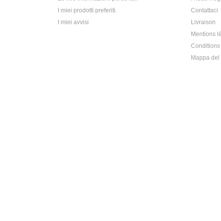
I miei prodotti preferiti.
Contattaci
I miei avvisi
Livraison
Mentions l
Conditions 
Mappa del 