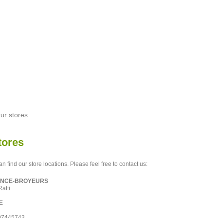
ur stores
tores
n find our store locations. Please feel free to contact us:
ANCE-BROYEURS
atti
E
07445743