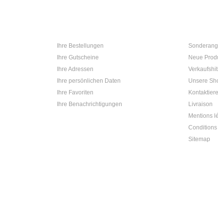
1 390
Ihr Konto
Informat
Ihre Bestellungen
Sonderang
Ihre Gutscheine
Neue Prod
Ihre Adressen
Verkaufshit
Ihre persönlichen Daten
Unsere Sh
Ihre Favoriten
Kontaktier
Ihre Benachrichtigungen
Livraison
Mentions l
Conditions 
Sitemap