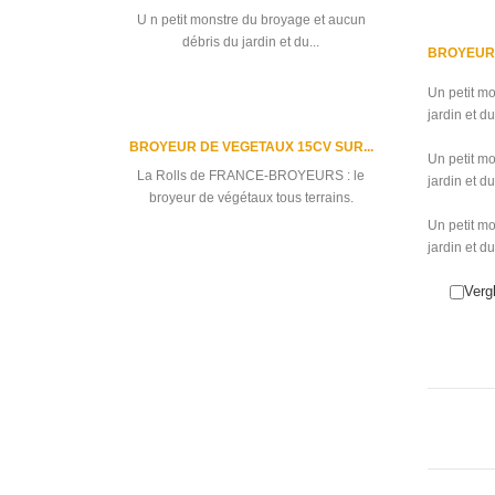
U n petit monstre du broyage et aucun
débris du jardin et du...
BROYEUR 
Un petit m
jardin et du
BROYEUR DE VEGETAUX 15CV SUR...
Un petit m
La Rolls de FRANCE-BROYEURS : le
jardin et du
broyeur de végétaux tous terrains.
Un petit m
jardin et du
Alle Verkaufshits
Verg
Produkt