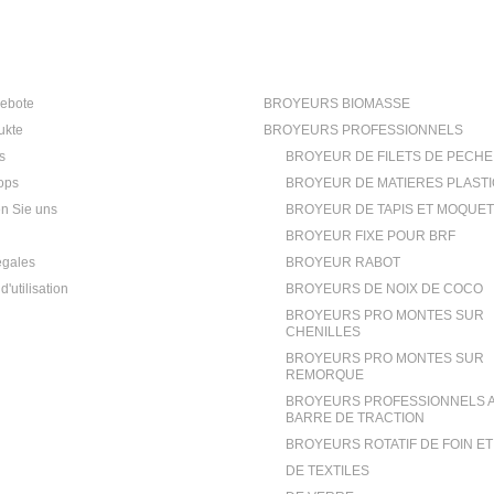
 €
ion
Kategorien
ebote
BROYEURS BIOMASSE
ukte
BROYEURS PROFESSIONNELS
s
BROYEUR DE FILETS DE PECHE
ops
BROYEUR DE MATIERES PLAST
en Sie uns
BROYEUR DE TAPIS ET MOQUE
BROYEUR FIXE POUR BRF
égales
BROYEUR RABOT
d'utilisation
BROYEURS DE NOIX DE COCO
BROYEURS PRO MONTES SUR
CHENILLES
BROYEURS PRO MONTES SUR
REMORQUE
BROYEURS PROFESSIONNELS 
BARRE DE TRACTION
BROYEURS ROTATIF DE FOIN E
DE TEXTILES