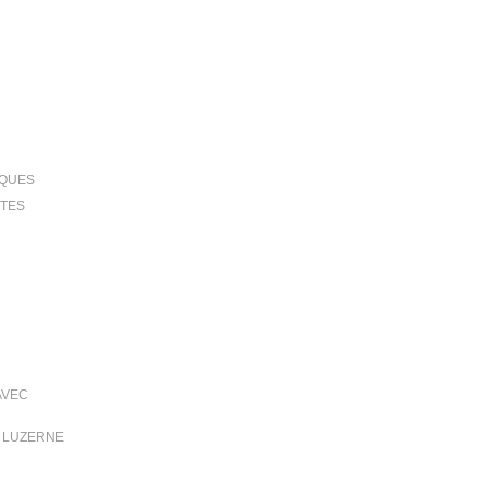
IQUES
TTES
AVEC
T LUZERNE