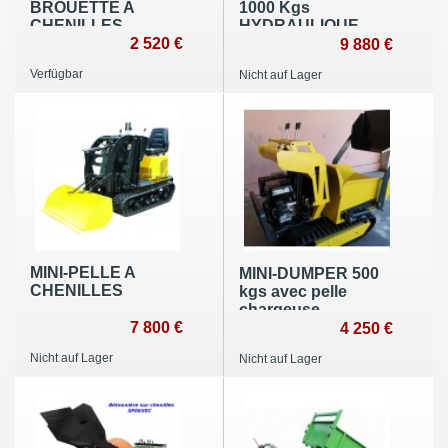
BROUETTE A
1000 Kgs
CHENILLES
HYDRAULIQUE
2 520 €
13CV
9 880 €
Verfügbar
Nicht auf Lager
MINI-PELLE A
MINI-DUMPER 500
CHENILLES
kgs avec pelle
chargeuse
7 800 €
4 250 €
Nicht auf Lager
Nicht auf Lager