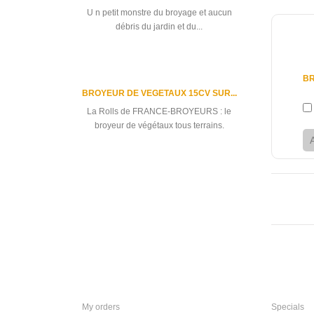
U n petit monstre du broyage et aucun
débris du jardin et du...
11 49
BR
BROYEUR DE VEGETAUX 15CV SUR...
La Rolls de FRANCE-BROYEURS : le
broyeur de végétaux tous terrains.
All best sellers
My account
Informat
My orders
Specials