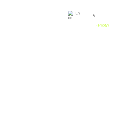
En
€
Cart
(empty)
HOME
CONTACT
SITEMAP
04.93.91.13.64 / 06.27.01.03.01 / 06.07.44.57.43