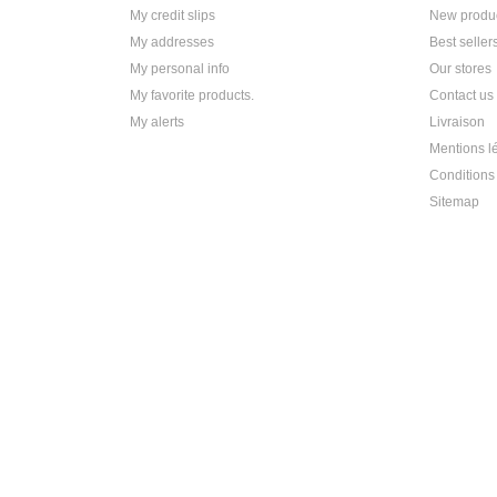
My credit slips
New produ
My addresses
Best seller
My personal info
Our stores
My favorite products.
Contact us
My alerts
Livraison
Mentions l
Conditions 
Sitemap