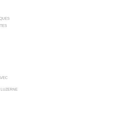
IQUES
TTES
AVEC
T LUZERNE