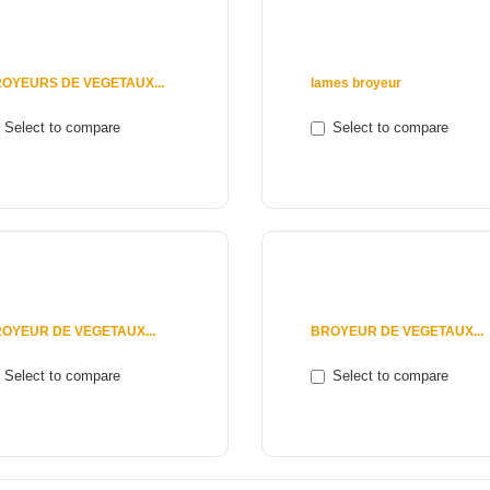
 €
250 €
OYEURS DE VEGETAUX...
lames broyeur
Select to compare
Select to compare
View
Add to cart
View
 €
1 390 €
OYEUR DE VEGETAUX...
BROYEUR DE VEGETAUX...
Select to compare
Select to compare
Add to cart
View
View