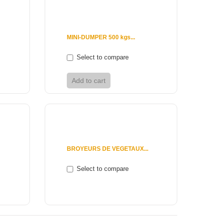
4 250 €
MINI-DUMPER 500 kgs...
Select to compare
Add to cart
View
990 €
BROYEURS DE VEGETAUX...
Select to compare
View