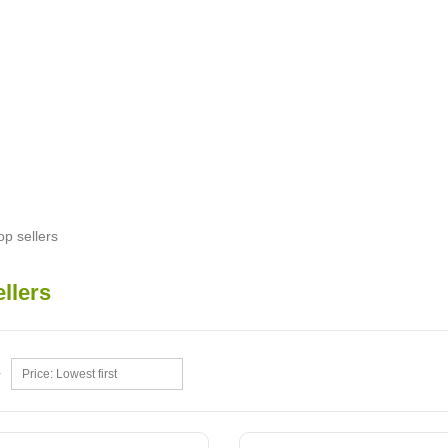
op sellers
ellers
Price: Lowest first
y