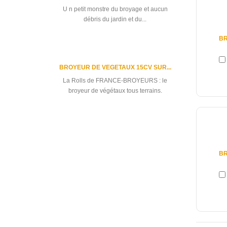
3 590
U n petit monstre du broyage et aucun
débris du jardin et du...
BR
BROYEUR DE VEGETAUX 15CV SUR...
La Rolls de FRANCE-BROYEURS : le
broyeur de végétaux tous terrains.
4 960
All best sellers
BR