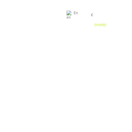
En
€
Cart
(empty)
HOME
CONTACT
SITEMAP
04.93.91.13.64 / 06.27.01.03.01 / 06.07.44.57.43