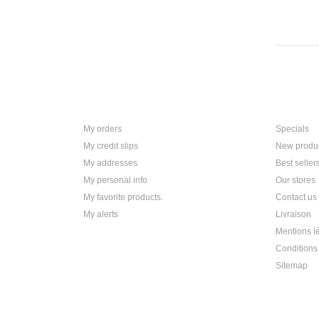
My account
Informat
My orders
Specials
My credit slips
New produ
My addresses
Best seller
My personal info
Our stores
My favorite products.
Contact us
My alerts
Livraison
Mentions l
Conditions 
Sitemap