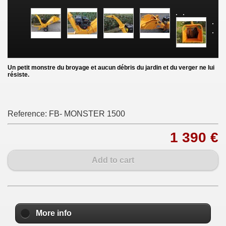
U
n petit monstre du broyage et aucun débris du jardin et du verger ne lui
résiste.
Reference:
FB- MONSTER 1500
1 390 €
Add to cart
More info