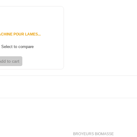
CHINE POUR LAMES...
Select to compare
Add to cart
View
ion
Categories
BROYEURS BIOMASSE