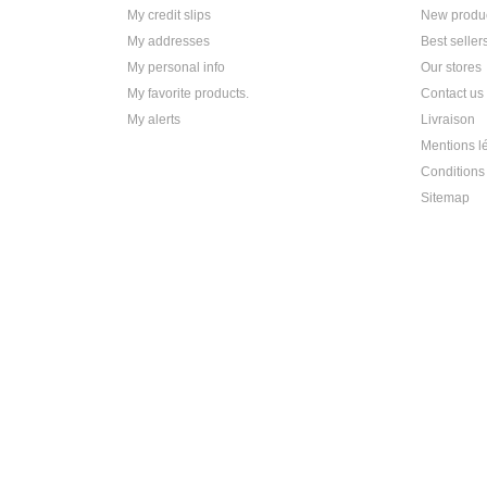
My credit slips
New produ
My addresses
Best seller
My personal info
Our stores
My favorite products.
Contact us
My alerts
Livraison
Mentions l
Conditions 
Sitemap