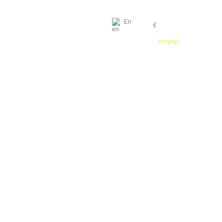
En
€
Cart
(empty)
HOME
CONTACT
SITEMAP
04.93.91.13.64 / 06.27.01.03.01 / 06.07.44.57.43