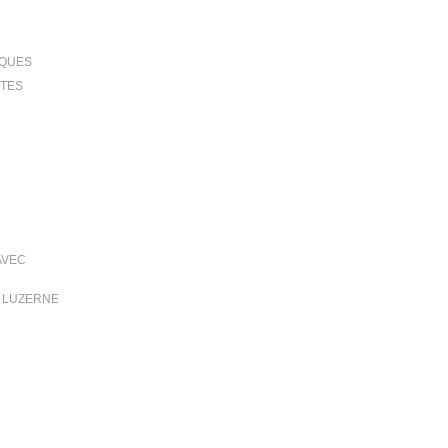
IQUES
TTES
AVEC
T LUZERNE