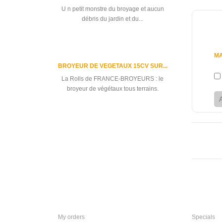
U n petit monstre du broyage et aucun
débris du jardin et du...
0 €
MA
BROYEUR DE VEGETAUX 15CV SUR...
La Rolls de FRANCE-BROYEURS : le
broyeur de végétaux tous terrains.
All best sellers
My account
Informat
My orders
Specials