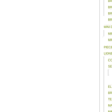
BR
BR
BR
BR
MINI
MI
MI
PIEC
LIGN
CO
SE
EL
BR
TE
MA
MA