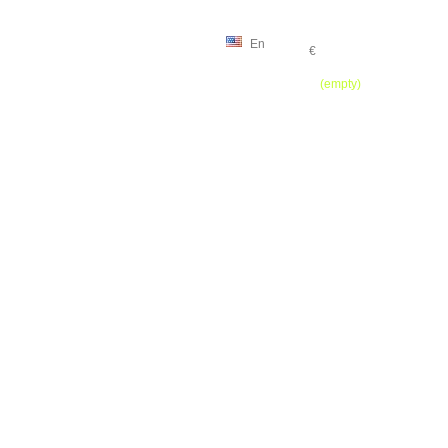
En
€
Cart
(empty)
HOME
CONTACT
SITEMAP
04.93.91.13.64 / 06.27.01.03.01 / 06.07.44.57.43