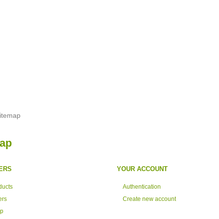
itemap
ap
ERS
YOUR ACCOUNT
ducts
Authentication
ers
Create new account
op