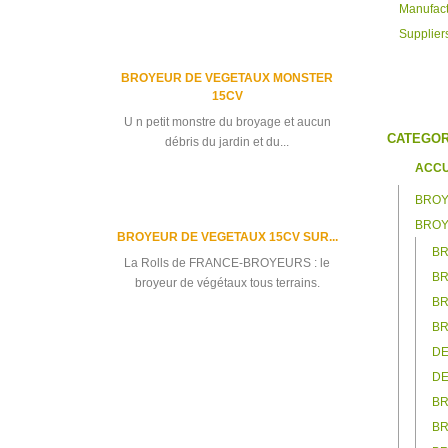
Manufact
Supplier
BROYEUR DE VEGETAUX MONSTER
15CV
U n petit monstre du broyage et aucun
CATEGOR
débris du jardin et du...
ACCU
BROY
BROY
BROYEUR DE VEGETAUX 15CV SUR...
BR
La Rolls de FRANCE-BROYEURS : le
BR
broyeur de végétaux tous terrains.
BR
BR
DE
All best sellers
DE
BR
BR